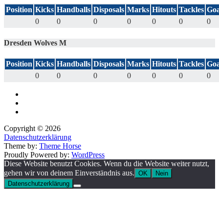
Position
Kicks
Handballs
Disposals
Marks
Hitouts
Tackles
Goa
0
0
0
0
0
0
0
Dresden Wolves M
Position
Kicks
Handballs
Disposals
Marks
Hitouts
Tackles
Goa
0
0
0
0
0
0
0
Copyright © 2026
Datenschutzerklärung
Theme by:
Theme Horse
Proudly Powered by:
WordPress
Diese Website benutzt Cookies. Wenn du die Website weiter nutzt,
gehen wir von deinem Einverständnis aus.
OK
Nein
Datenschutzerklärung