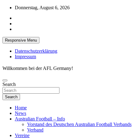
Skip
Donnerstag, August 6, 2026
to
content
Responsive Menu
Datenschutzerklärung
Impressum
Willkommen bei der AFL Germany!
Search
Search
Home
News
Australian Football – Info
Vorstand des Deutschen Australian Football Verbands
Verband
Vereine