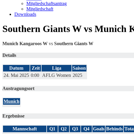
Mitgliedschaftsantrag
Mitgliedschaft
Downloads
Southern Giants W vs Munich 
Munich Kangaroos W
vs
Southern Giants W
Details
Datum
Zeit
Liga
Saison
24. Mai 2025
0:00
AFLG Women
2025
Austragungsort
Munich
Ergebnisse
Mannschaft
Q1
Q2
Q3
Q4
Goals
Behinds
Tota