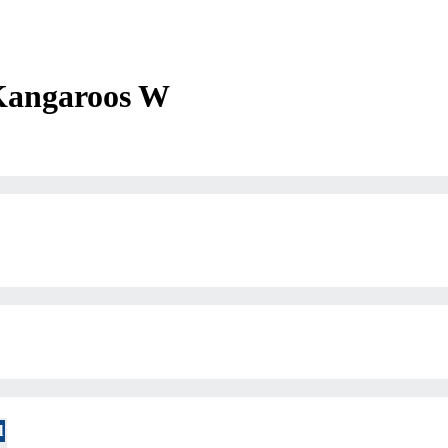
Kangaroos W
l