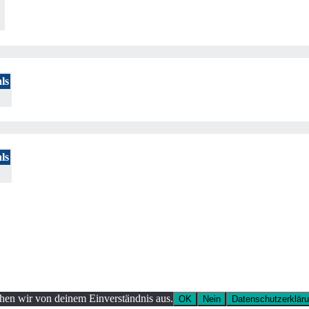
ls
ls
ehen wir von deinem Einverständnis aus.
OK
Nein
Datenschutzerklär