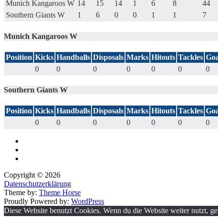
Munich Kangaroos W
14
15
14
1
6
8
44
Southern Giants W
1
6
0
0
1
1
7
Munich Kangaroos W
Position
Kicks
Handballs
Disposals
Marks
Hitouts
Tackles
Goa
0
0
0
0
0
0
0
Southern Giants W
Position
Kicks
Handballs
Disposals
Marks
Hitouts
Tackles
Goa
0
0
0
0
0
0
0
Copyright © 2026
Datenschutzerklärung
Theme by:
Theme Horse
Proudly Powered by:
WordPress
Diese Website benutzt Cookies. Wenn du die Website weiter nutzt, g