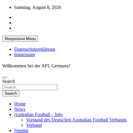
Skip
Samstag, August 8, 2026
to
content
Responsive Menu
Datenschutzerklärung
Impressum
Willkommen bei der AFL Germany!
Search
Search
Home
News
Australian Football – Info
Vorstand des Deutschen Australian Football Verbands
Verband
Vereine