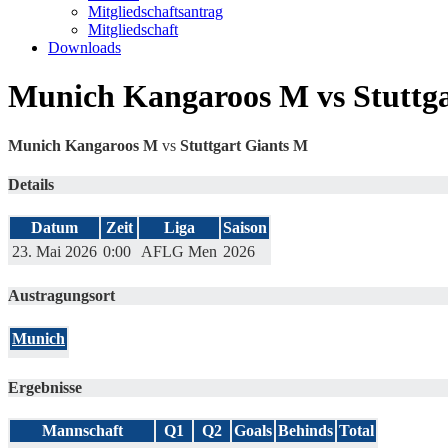
Mitgliedschaftsantrag
Mitgliedschaft
Downloads
Munich Kangaroos M vs Stuttg
Munich Kangaroos M
vs
Stuttgart Giants M
Details
Datum
Zeit
Liga
Saison
23. Mai 2026
0:00
AFLG Men
2026
Austragungsort
Munich
Ergebnisse
Mannschaft
Q1
Q2
Goals
Behinds
Total