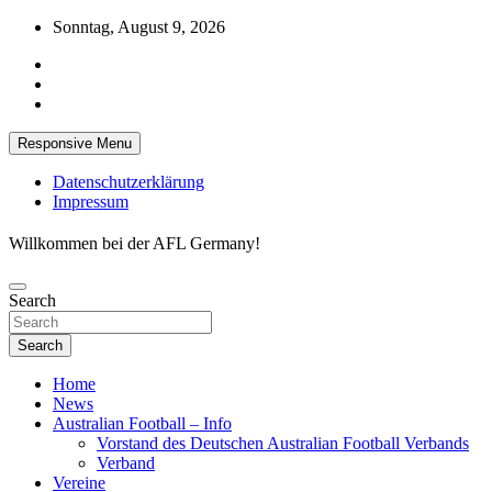
Skip
Sonntag, August 9, 2026
to
content
Responsive Menu
Datenschutzerklärung
Impressum
Willkommen bei der AFL Germany!
Search
Search
Home
News
Australian Football – Info
Vorstand des Deutschen Australian Football Verbands
Verband
Vereine