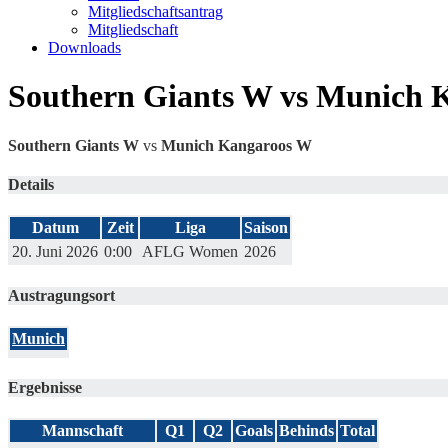
Mitgliedschaftsantrag
Mitgliedschaft
Downloads
Southern Giants W vs Munich 
Southern Giants W
vs
Munich Kangaroos W
Details
Datum
Zeit
Liga
Saison
20. Juni 2026
0:00
AFLG Women
2026
Austragungsort
Munich
Ergebnisse
Mannschaft
Q1
Q2
Goals
Behinds
Total