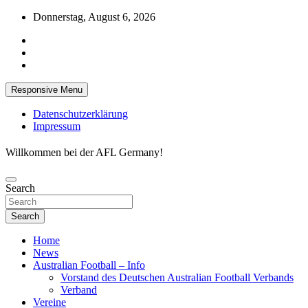
Skip
Donnerstag, August 6, 2026
to
content
Responsive Menu
Datenschutzerklärung
Impressum
Willkommen bei der AFL Germany!
Search
Search
Home
News
Australian Football – Info
Vorstand des Deutschen Australian Football Verbands
Verband
Vereine