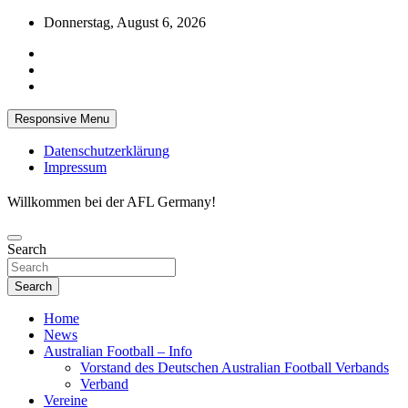
Skip
Donnerstag, August 6, 2026
to
content
Responsive Menu
Datenschutzerklärung
Impressum
Willkommen bei der AFL Germany!
Search
Search
Home
News
Australian Football – Info
Vorstand des Deutschen Australian Football Verbands
Verband
Vereine