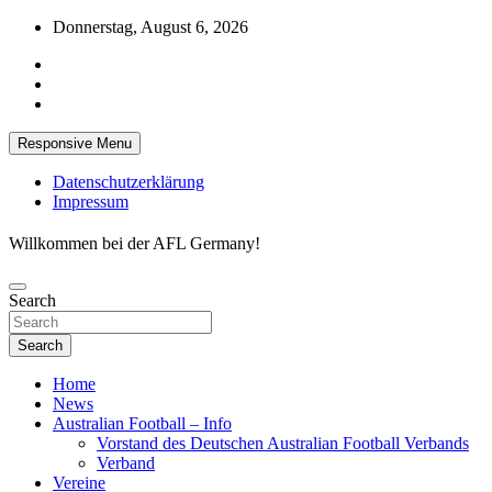
Skip
Donnerstag, August 6, 2026
to
content
Responsive Menu
Datenschutzerklärung
Impressum
Willkommen bei der AFL Germany!
Search
Search
Home
News
Australian Football – Info
Vorstand des Deutschen Australian Football Verbands
Verband
Vereine