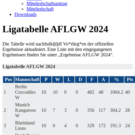
Mitgliedschaftsantrag
Mitgliedschaft
Downloads
Ligatabelle AFLGW 2024
Die Tabelle wird nachfsdkljfjdf Vo*rlieg*en der offiziellen
Ergebnisse aktualisiert. Eine Liste mit den eingegangenen
Ergebnissen finden Sie unter „Ergebnisse AFLGW 2024“.
Ligatabelle AFLGW 2024
Pos
Mannschaft
P
W
L
D
F
A
%
Pts
Berlin
1
Crocodiles
10
10
0
0
482
48
1004.2
40
W
Munich
2
Kangaroos
10
7
3
0
356
117
304.2
28
W
Rheinland
3
10
6
4
0
329
172
191.3
24
Lions