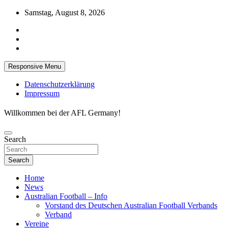
Skip
Samstag, August 8, 2026
to
content
Responsive Menu
Datenschutzerklärung
Impressum
Willkommen bei der AFL Germany!
Search
Search
Home
News
Australian Football – Info
Vorstand des Deutschen Australian Football Verbands
Verband
Vereine