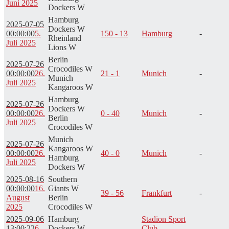
Juni 2025
Dockers W
Hamburg
2025-07-05
Dockers W
00:00:00
5.
150 - 13
Hamburg
-
Rheinland
Juli 2025
Lions W
Berlin
2025-07-26
Crocodiles W
00:00:00
26.
21 - 1
Munich
-
Munich
Juli 2025
Kangaroos W
Hamburg
2025-07-26
Dockers W
00:00:00
26.
0 - 40
Munich
-
Berlin
Juli 2025
Crocodiles W
Munich
2025-07-26
Kangaroos W
00:00:00
26.
40 - 0
Munich
-
Hamburg
Juli 2025
Dockers W
2025-08-16
Southern
00:00:00
16.
Giants W
39 - 56
Frankfurt
-
August
Berlin
2025
Crocodiles W
2025-09-06
Hamburg
Stadion Sport
13:00:22
6.
Dockers W
Club