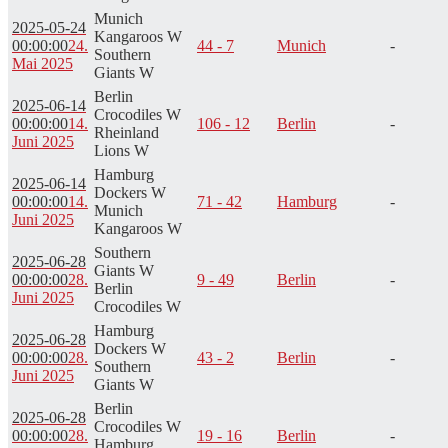
Munich
2025-05-24
Kangaroos W
00:00:00
24.
44 - 7
Munich
-
Southern
Mai 2025
Giants W
Berlin
2025-06-14
Crocodiles W
00:00:00
14.
106 - 12
Berlin
-
Rheinland
Juni 2025
Lions W
Hamburg
2025-06-14
Dockers W
00:00:00
14.
71 - 42
Hamburg
-
Munich
Juni 2025
Kangaroos W
Southern
2025-06-28
Giants W
00:00:00
28.
9 - 49
Berlin
-
Berlin
Juni 2025
Crocodiles W
Hamburg
2025-06-28
Dockers W
00:00:00
28.
43 - 2
Berlin
-
Southern
Juni 2025
Giants W
Berlin
2025-06-28
Crocodiles W
00:00:00
28.
19 - 16
Berlin
-
Hamburg