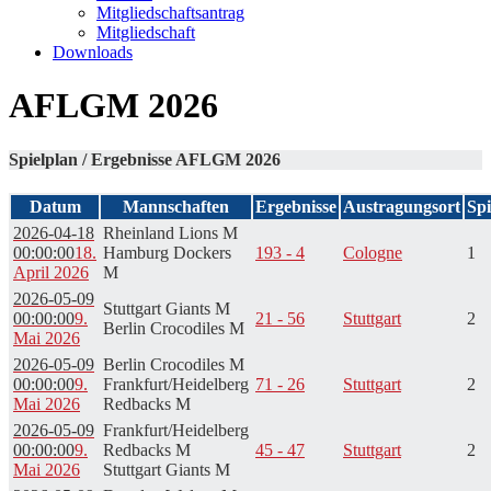
Mitgliedschaftsantrag
Mitgliedschaft
Downloads
AFLGM 2026
Spielplan / Ergebnisse AFLGM 2026
Datum
Mannschaften
Ergebnisse
Austragungsort
Spi
2026-04-18
Rheinland Lions M
00:00:00
18.
Hamburg Dockers
193 - 4
Cologne
1
April 2026
M
2026-05-09
Stuttgart Giants M
00:00:00
9.
21 - 56
Stuttgart
2
Berlin Crocodiles M
Mai 2026
2026-05-09
Berlin Crocodiles M
00:00:00
9.
Frankfurt/Heidelberg
71 - 26
Stuttgart
2
Mai 2026
Redbacks M
2026-05-09
Frankfurt/Heidelberg
00:00:00
9.
Redbacks M
45 - 47
Stuttgart
2
Mai 2026
Stuttgart Giants M