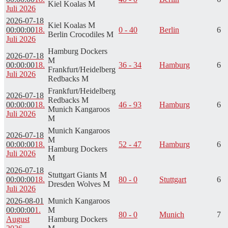
Kiel Koalas M
Juli 2026
2026-07-18
Kiel Koalas M
00:00:00
18.
0 - 40
Berlin
6
Berlin Crocodiles M
Juli 2026
Hamburg Dockers
2026-07-18
M
00:00:00
18.
36 - 34
Hamburg
6
Frankfurt/Heidelberg
Juli 2026
Redbacks M
Frankfurt/Heidelberg
2026-07-18
Redbacks M
00:00:00
18.
46 - 93
Hamburg
6
Munich Kangaroos
Juli 2026
M
Munich Kangaroos
2026-07-18
M
00:00:00
18.
52 - 47
Hamburg
6
Hamburg Dockers
Juli 2026
M
2026-07-18
Stuttgart Giants M
00:00:00
18.
80 - 0
Stuttgart
6
Dresden Wolves M
Juli 2026
2026-08-01
Munich Kangaroos
00:00:00
1.
M
80 - 0
Munich
7
August
Hamburg Dockers