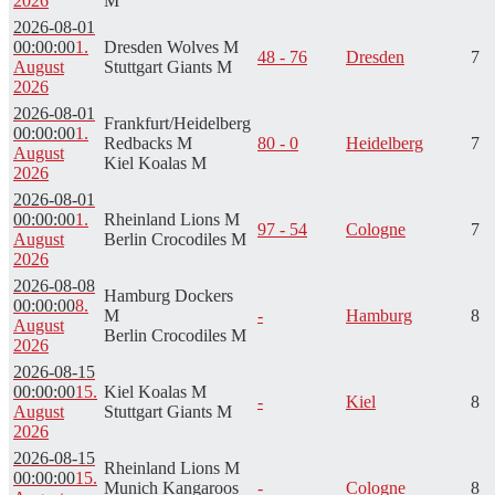
2026
M
2026-08-01
00:00:00
1.
Dresden Wolves M
48 - 76
Dresden
7
August
Stuttgart Giants M
2026
2026-08-01
Frankfurt/Heidelberg
00:00:00
1.
Redbacks M
80 - 0
Heidelberg
7
August
Kiel Koalas M
2026
2026-08-01
00:00:00
1.
Rheinland Lions M
97 - 54
Cologne
7
August
Berlin Crocodiles M
2026
2026-08-08
Hamburg Dockers
00:00:00
8.
M
-
Hamburg
8
August
Berlin Crocodiles M
2026
2026-08-15
00:00:00
15.
Kiel Koalas M
-
Kiel
8
August
Stuttgart Giants M
2026
2026-08-15
Rheinland Lions M
00:00:00
15.
Munich Kangaroos
-
Cologne
8