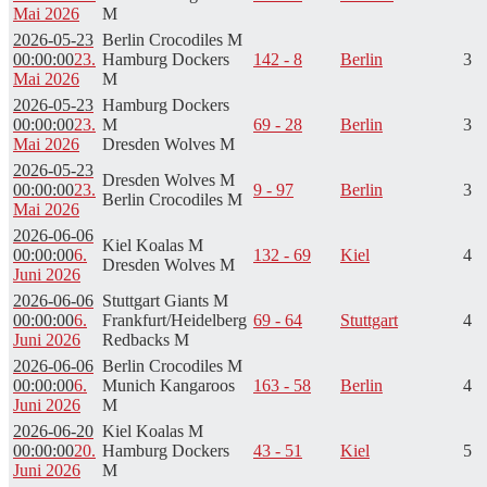
Mai 2026
M
2026-05-23
Berlin Crocodiles M
00:00:00
23.
Hamburg Dockers
142 - 8
Berlin
3
Mai 2026
M
2026-05-23
Hamburg Dockers
00:00:00
23.
M
69 - 28
Berlin
3
Mai 2026
Dresden Wolves M
2026-05-23
Dresden Wolves M
00:00:00
23.
9 - 97
Berlin
3
Berlin Crocodiles M
Mai 2026
2026-06-06
Kiel Koalas M
00:00:00
6.
132 - 69
Kiel
4
Dresden Wolves M
Juni 2026
2026-06-06
Stuttgart Giants M
00:00:00
6.
Frankfurt/Heidelberg
69 - 64
Stuttgart
4
Juni 2026
Redbacks M
2026-06-06
Berlin Crocodiles M
00:00:00
6.
Munich Kangaroos
163 - 58
Berlin
4
Juni 2026
M
2026-06-20
Kiel Koalas M
00:00:00
20.
Hamburg Dockers
43 - 51
Kiel
5
Juni 2026
M