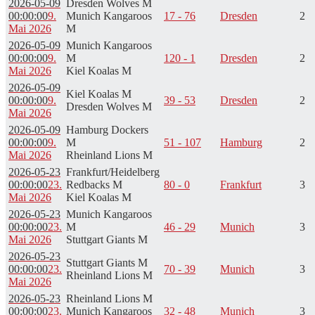
2026-05-09
Dresden Wolves M
00:00:00
9.
Munich Kangaroos
17 - 76
Dresden
2
Mai 2026
M
2026-05-09
Munich Kangaroos
00:00:00
9.
M
120 - 1
Dresden
2
Mai 2026
Kiel Koalas M
2026-05-09
Kiel Koalas M
00:00:00
9.
39 - 53
Dresden
2
Dresden Wolves M
Mai 2026
2026-05-09
Hamburg Dockers
00:00:00
9.
M
51 - 107
Hamburg
2
Mai 2026
Rheinland Lions M
2026-05-23
Frankfurt/Heidelberg
00:00:00
23.
Redbacks M
80 - 0
Frankfurt
3
Mai 2026
Kiel Koalas M
2026-05-23
Munich Kangaroos
00:00:00
23.
M
46 - 29
Munich
3
Mai 2026
Stuttgart Giants M
2026-05-23
Stuttgart Giants M
00:00:00
23.
70 - 39
Munich
3
Rheinland Lions M
Mai 2026
2026-05-23
Rheinland Lions M
00:00:00
23.
Munich Kangaroos
32 - 48
Munich
3