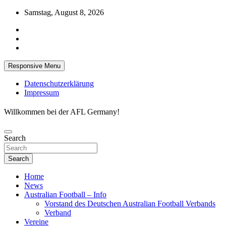
Skip
Samstag, August 8, 2026
to
content
Responsive Menu
Datenschutzerklärung
Impressum
Willkommen bei der AFL Germany!
Search
Search
Home
News
Australian Football – Info
Vorstand des Deutschen Australian Football Verbands
Verband
Vereine