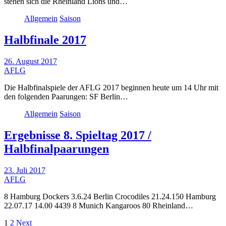
stehen sich die Rheinland Lions und…
Allgemein
Saison
Halbfinale 2017
26. August 2017
AFLG
Die Halbfinalspiele der AFLG 2017 beginnen heute um 14 Uhr mit
den folgenden Paarungen: SF Berlin…
Allgemein
Saison
Ergebnisse 8. Spieltag 2017 /
Halbfinalpaarungen
23. Juli 2017
AFLG
8 Hamburg Dockers 3.6.24 Berlin Crocodiles 21.24.150 Hamburg
22.07.17 14.00 4439 8 Munich Kangaroos 80 Rheinland…
Seitennummerierung
1
2
Next