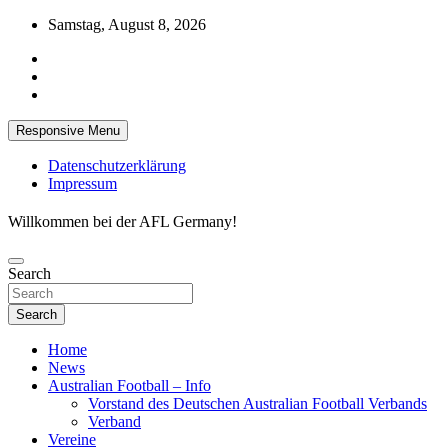
Skip
Samstag, August 8, 2026
to
content
Responsive Menu
Datenschutzerklärung
Impressum
Willkommen bei der AFL Germany!
Search
Search
Home
News
Australian Football – Info
Vorstand des Deutschen Australian Football Verbands
Verband
Vereine